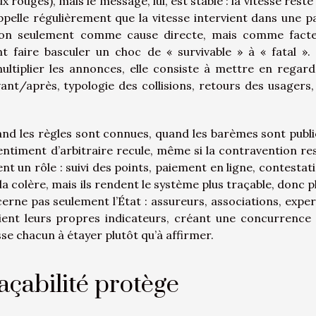
x rouges), mais le message, lui, est stable : la vitesse reste
pelle régulièrement que la vitesse intervient dans une p
, non seulement comme cause directe, mais comme fact
 faire basculer un choc de « survivable » à « fatal ».
ultiplier les annonces, elle consiste à mettre en regard
vant/après, typologie des collisions, retours des usagers,
and les règles sont connues, quand les barèmes sont publi
sentiment d’arbitraire recule, même si la contravention re
nt un rôle : suivi des points, paiement en ligne, contestat
 la colère, mais ils rendent le système plus traçable, donc p
rne pas seulement l’État : assureurs, associations, exper
ient leurs propres indicateurs, créant une concurrence
sse chacun à étayer plutôt qu’à affirmer.
açabilité protège