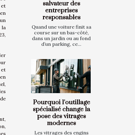
salvateur des
 et
entreprises
 en
responsables
 un
Quand une voiture finit sa
 la
course sur un bas-côté,
23,
dans un jardin ou au fond
d’un parking, ce...
ler
our
 et
 en
el,
les
 de
Pourquoi l’outillage
spécialisé change la
pose des vitrages
nt,
modernes
on,
Les vitrages des engins
ues