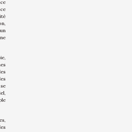
nce
nce
ité
on,
 un
îne
ie,
mes
des
les
 se
el,
ple
es,
des