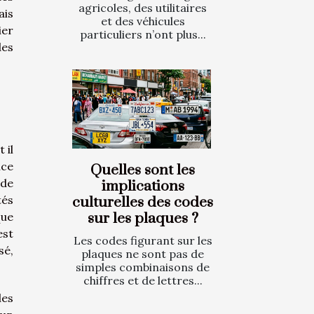
agricoles, des utilitaires
ais
et des véhicules
ier
particuliers n’ont plus...
des
 il
nce
Quelles sont les
 de
implications
tés
culturelles des codes
sur les plaques ?
que
est
Les codes figurant sur les
sé,
plaques ne sont pas de
simples combinaisons de
chiffres et de lettres...
les