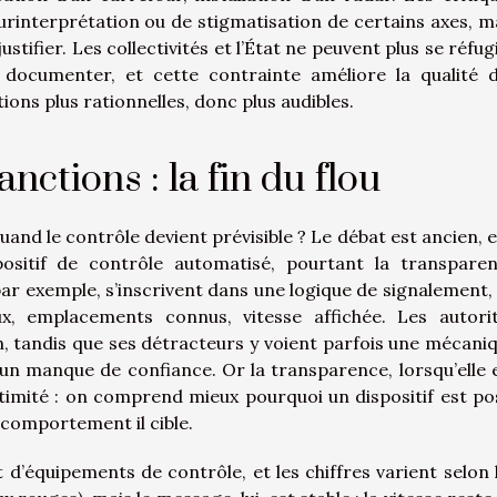
urinterprétation ou de stigmatisation de certains axes, m
tifier. Les collectivités et l’État ne peuvent plus se réfug
t documenter, et cette contrainte améliore la qualité 
ions plus rationnelles, donc plus audibles.
nctions : la fin du flou
and le contrôle devient prévisible ? Le débat est ancien, et
positif de contrôle automatisé, pourtant la transpare
 par exemple, s’inscrivent dans une logique de signalement,
, emplacements connus, vitesse affichée. Les autori
on, tandis que ses détracteurs y voient parfois une mécani
d’un manque de confiance. Or la transparence, lorsqu’elle 
gitimité : on comprend mieux pourquoi un dispositif est po
e comportement il cible.
d’équipements de contrôle, et les chiffres varient selon 