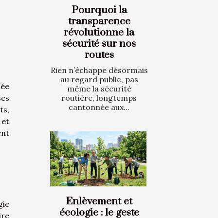
Pourquoi la
transparence
révolutionne la
sécurité sur nos
routes
Rien n’échappe désormais
au regard public, pas
née
même la sécurité
routière, longtemps
ses
cantonnée aux...
ts,
 et
ent
Enlèvement et
gie
écologie : le geste
ire