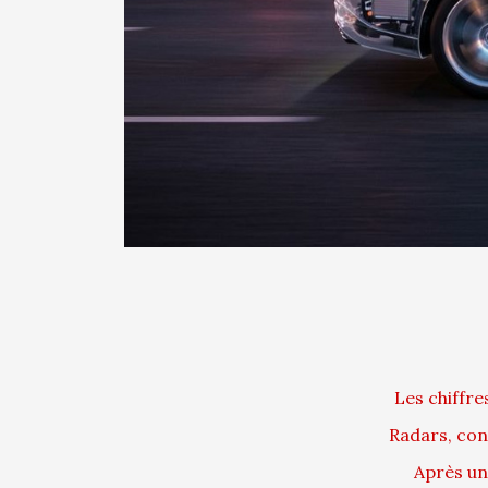
Les chiffre
Radars, cont
Après un 