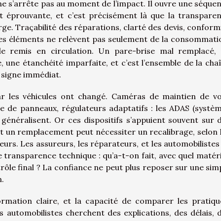
ne s’arrête pas au moment de l’impact. Il ouvre une séque
t éprouvante, et c’est précisément là que la transpare
arge. Traçabilité des réparations, clarté des devis, conform
ces éléments ne relèvent pas seulement de la consommati
cule remis en circulation. Un pare-brise mal remplacé,
é, une étanchéité imparfaite, et c’est l’ensemble de la cha
s signe immédiat.
ar les véhicules ont changé. Caméras de maintien de vo
re de panneaux, régulateurs adaptatifs : les ADAS (systè
 généralisent. Or ces dispositifs s’appuient souvent sur 
et un remplacement peut nécessiter un recalibrage, selon 
urs. Les assureurs, les réparateurs, et les automobilistes
transparence technique : qu’a-t-on fait, avec quel matéri
rôle final ? La confiance ne peut plus reposer sur une sim
n.
ormation claire, et la capacité de comparer les pratiqu
 automobilistes cherchent des explications, des délais, 