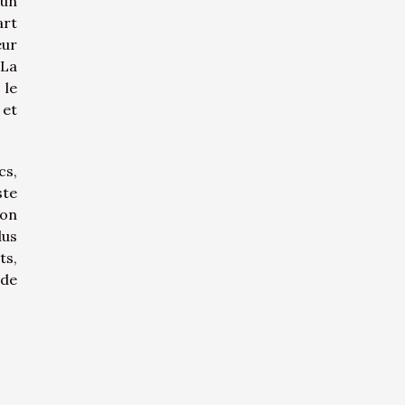
 un
art
eur
 La
 le
 et
cs,
ste
ion
lus
ts,
 de