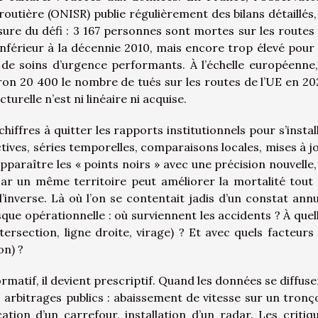
 routière (ONISR) publie régulièrement des bilans détaillés,
ure du défi : 3 167 personnes sont mortes sur les routes
u inférieur à la décennie 2010, mais encore trop élevé pour
 de soins d’urgence performants. À l’échelle européenne,
n 20 400 le nombre de tués sur les routes de l’UE en 20
cturelle n’est ni linéaire ni acquise.
hiffres à quitter les rapports institutionnels pour s’instal
actives, séries temporelles, comparaisons locales, mises à j
pparaître les « points noirs » avec une précision nouvelle,
 car un même territoire peut améliorer la mortalité tout
’inverse. Là où l’on se contentait jadis d’un constat annu
sque opérationnelle : où surviennent les accidents ? À quel
tersection, ligne droite, virage) ? Et avec quels facteurs
on) ?
atif, il devient prescriptif. Quand les données se diffuse
 arbitrages publics : abaissement de vitesse sur un tronç
ation d’un carrefour, installation d’un radar. Les critiq